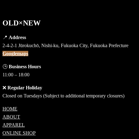
OLD×NEW
📍
Address
2-4-2-1 Jūrokuchō, Nishi-ku, Fukuoka City, Fukuoka Prefecture
Googlemaps
🕒
Business Hours
11:00 – 18:00
❌
Regular Holiday
Closed on Tuesdays (Subject to additional temporary closures)
HOME
ABOUT
APPAREL
ONLINE SHOP